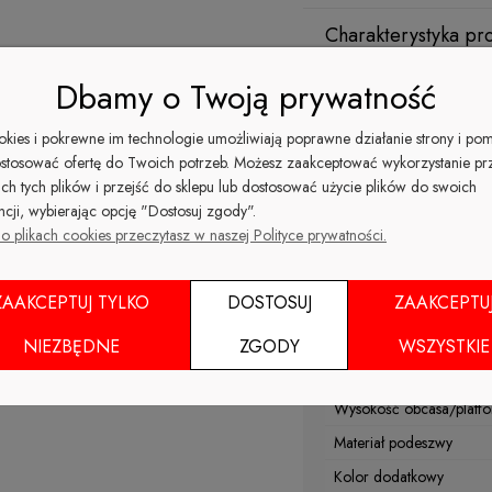
Charakterystyka pr
Dbamy o Twoją prywatność
Kolor
Wierzch
ookies i pokrewne im technologie umożliwiają poprawne działanie strony i po
stosować ofertę do Twoich potrzeb. Możesz zaakceptować wykorzystanie pr
Materiał podszewki
ich tych plików i przejść do sklepu lub dostosować użycie plików do swoich
Nosek
ncji, wybierając opcję "Dostosuj zgody".
o plikach cookies przeczytasz w naszej Polityce prywatności.
Kolor
Rodzaj obcasa
ZAAKCEPTUJ TYLKO
DOSTOSUJ
ZAAKCEPTU
Sezon
Materiał wkładki
NIEZBĘDNE
ZGODY
WSZYSTKIE
Tęgość
Wysokość obcasa/platfo
Materiał podeszwy
Kolor dodatkowy