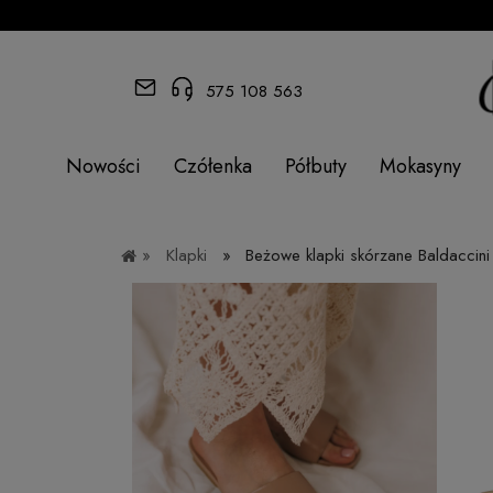
575 108 563
Nowości
Czółenka
Półbuty
Mokasyny
»
Klapki
»
Beżowe klapki skórzane Baldaccin