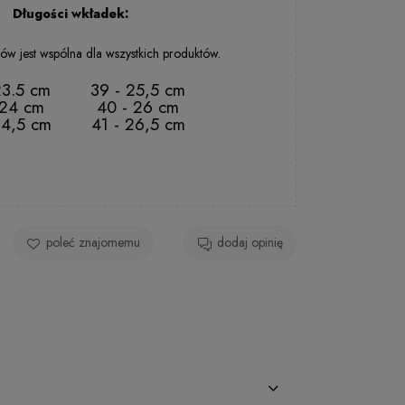
2 - 5 dni rob.
Długości wkładek:
2 - 5 dni rob.
ów jest wspólna dla wszystkich produktów.
23.5 cm
39 - 25,5 cm
 24 cm
40 - 26 cm
24,5 cm
41 - 26,5 cm
poleć znajomemu
dodaj opinię