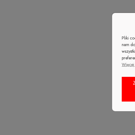
Pliki c
nam do
wszystk
prefere
Więcej 