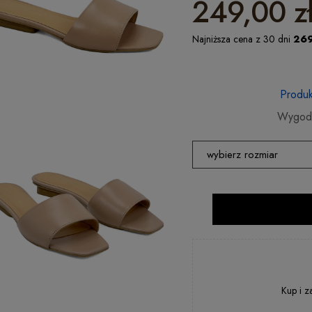
249,00 z
Najniższa cena z 30 dni
269
Produk
Wygodn
wybierz rozmiar
35
36
37
38
39
Kup i z