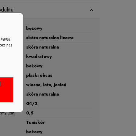
oduktu
beżowy
skóra naturalna licowa
magają
zez nas
skóra naturalna
kwadratowy
beżowy
płaski obcas
J
wiosna, lato, jesień
skóra naturalna
G1/2
rmy (cm)
0,5
Tuniskór
beżowy