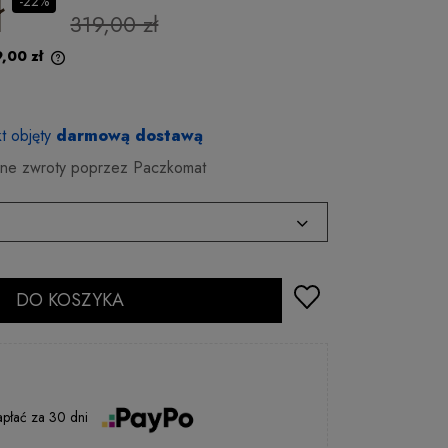
ł
-22%
319,00 zł
,00 zł
t objęty
darmową dostawą
e zwroty poprzez Paczkomat
2 - 5 dni rob.
DO KOSZYKA
2 - 5 dni rob.
2 - 5 dni rob.
24 godziny
2 - 5 dni rob.
apłać
za
30 dni