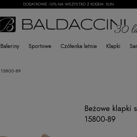
DODATKOWE -10% NA WSZYSTKO Z KODEM: SUN
Baleriny
Sportowe
Czółenka letnie
Klapki
Sa
i 15800-89
Beżowe klapki s
15800-89