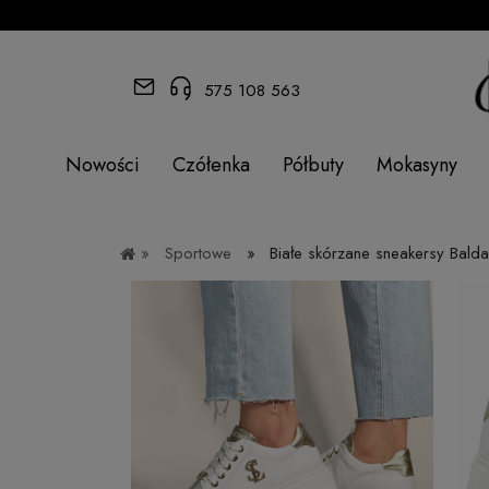
575 108 563
Nowości
Czółenka
Półbuty
Mokasyny
»
Sportowe
»
Białe skórzane sneakersy Bald