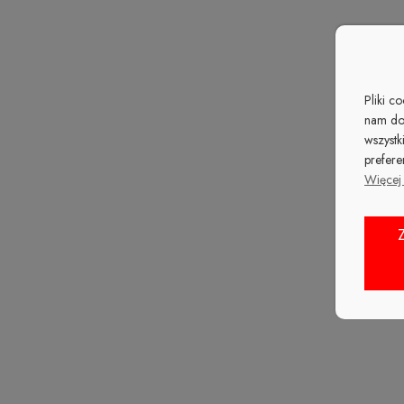
Pliki c
nam do
wszystk
prefere
Więcej 