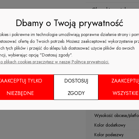
Charakterystyka pr
Dbamy o Twoją prywatność
Kolor
ookies i pokrewne im technologie umożliwiają poprawne działanie strony i po
Wierzch
stosować ofertę do Twoich potrzeb. Możesz zaakceptować wykorzystanie pr
ich tych plików i przejść do sklepu lub dostosować użycie plików do swoich
Materiał podszewki
ncji, wybierając opcję "Dostosuj zgody".
Nosek
o plikach cookies przeczytasz w naszej Polityce prywatności.
Kolor
Rodzaj obcasa
ZAAKCEPTUJ TYLKO
DOSTOSUJ
ZAAKCEPTU
Sezon
NIEZBĘDNE
ZGODY
WSZYSTKIE
Materiał wkładki
Tęgość
Wysokość obcasa/platfo
Kolor dodatkowy
Kolor podeszwy