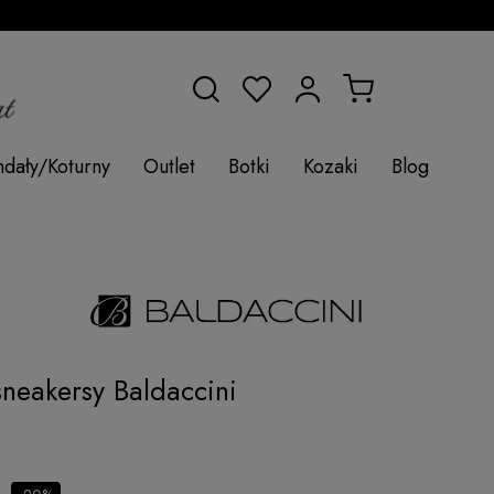
ndały/Koturny
Outlet
Botki
Kozaki
Blog
sneakersy Baldaccini