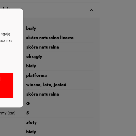
oduktu
biały
magają
skóra naturalna licowa
zez nas
skóra naturalna
okrągły
biały
platforma
J
wiosna, lato, jesień
skóra naturalna
G
rmy (cm)
5
złoty
biały