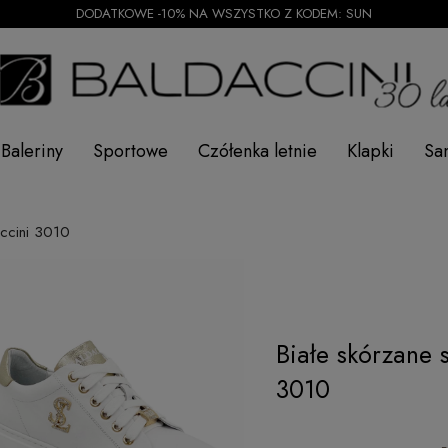
DODATKOWE -10% NA WSZYSTKO Z KODEM: SUN
Baleriny
Sportowe
Czółenka letnie
Klapki
Sa
accini 3010
Białe skórzane 
3010