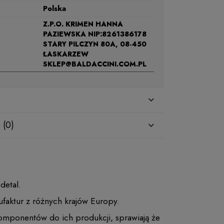
Polska
Z.P.O. KRIMEN HANNA
PAZIEWSKA NIP:8261386178
STARY PILCZYN 80A, 08-450
ŁASKARZEW
SKLEP@BALDACCINI.COM.PL
 (0)
 detal.
faktur z różnych krajów Europy.
komponentów do ich produkcji, sprawiają że