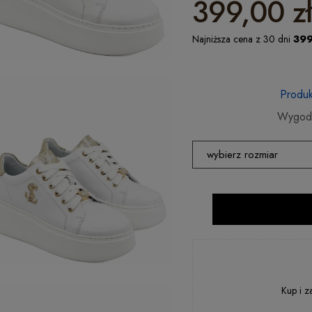
399,00 zł
Najniższa cena z 30 dni
399
Produk
Wygodn
wybierz rozmiar
38
39
Kup i z