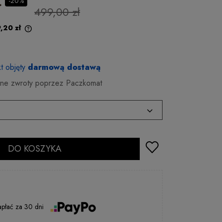
-20%
499,00 zł
,20 zł
t objęty
darmową dostawą
e zwroty poprzez Paczkomat
24 godziny
DO KOSZYKA
24 godziny
apłać
za
30 dni