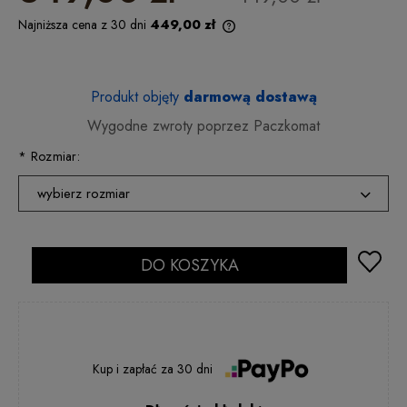
Najniższa cena z 30 dni
449,00 zł
Produkt objęty
darmową dostawą
Wygodne zwroty poprzez Paczkomat
*
Rozmiar:
wybierz rozmiar
36
2 - 5 dni rob.
37
DO KOSZYKA
2 - 5 dni rob.
38
2 - 5 dni rob.
39
2 - 5 dni rob.
40
2 - 5 dni rob.
Kup i zapłać
za
30 dni
41
2 - 5 dni rob.