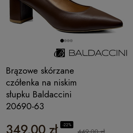
Brązowe skórzane
czółenka na niskim
słupku Baldaccini
20690-63
349,00 zł
-22%
449,00 zł