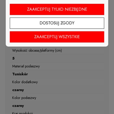
Sezon
ZAAKCEPTUJ TYLKO NIEZBĘDNE
wiosna, lato, jesień
Materiał wkładki
DOSTOSUJ ZGODY
skóra naturalna
Tęgość
ZAAKCEPTUJ WSZYSTKIE
G1/2
Wysokość obcasa/platformy (cm)
5
Materiał podeszwy
Tuniskór
Kolor dodatkowy
czarny
Kolor podeszwy
czarny
Kraj produkcji