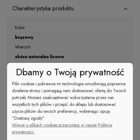
Charakterystyka produktu
Kolor
brązowy
Wierzch
skóra naturalna licowa
Materiał podszewki
Dbamy o Twoją prywatność
skóra naturalna
Pliki cookies i pokrewne im technologie umożliwiają poprawne
Nosek
działanie strony i pomagają nam dostosować ofertę do Twoich
szpic
potrzeb. Możesz zaakceptować wykorzystanie przez nas
wszystkich tych plików i przejść do sklepu lub dostosować
Kolor
użycie plików do swoich preferencji, wybierając opcję
brązowy
"Dostosuj zgody".
Rodzaj obcasa
Więcej o plikach cookies przeczytasz w naszej Polityce
prywatności.
słupek