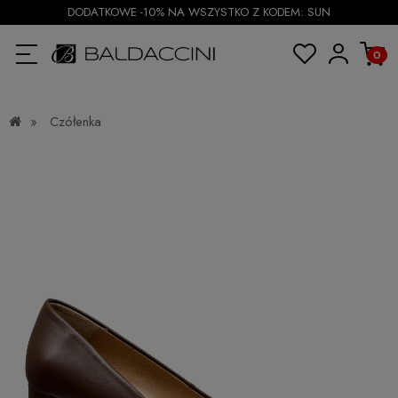
DODATKOWE -10% NA WSZYSTKO Z KODEM: SUN
»
Czółenka