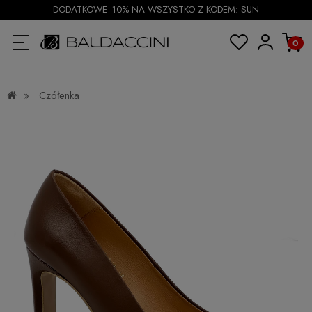
DODATKOWE -10% NA WSZYSTKO Z KODEM: SUN
»
Czółenka