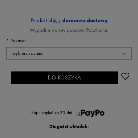
Produkt objęty
darmową dostawą
Wygodne zwroty poprzez Paczkomat
*
Rozmiar:
wybierz rozmiar
36
2 - 5 dni rob.
37
DO KOSZYKA
2 - 5 dni rob.
38
2 - 5 dni rob.
39
2 - 5 dni rob.
40
24 godziny
Kup i zapłać
za
30 dni
41
2 - 5 dni rob.
Długości wkładek: