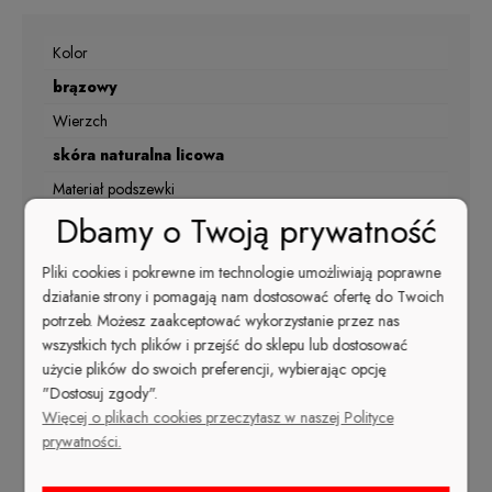
Kolor
brązowy
Wierzch
skóra naturalna licowa
Materiał podszewki
Dbamy o Twoją prywatność
skóra naturalna
Nosek
Pliki cookies i pokrewne im technologie umożliwiają poprawne
szpic
działanie strony i pomagają nam dostosować ofertę do Twoich
potrzeb. Możesz zaakceptować wykorzystanie przez nas
Kolor
wszystkich tych plików i przejść do sklepu lub dostosować
brązowy
użycie plików do swoich preferencji, wybierając opcję
"Dostosuj zgody".
Rodzaj obcasa
Więcej o plikach cookies przeczytasz w naszej Polityce
szpilka
prywatności.
Sezon