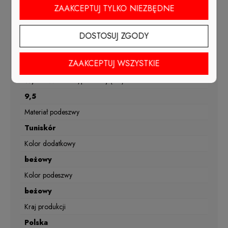
wiosna, lato, jesień
ZAAKCEPTUJ TYLKO NIEZBĘDNE
Materiał wkładki
skóra naturalna
DOSTOSUJ ZGODY
Tęgość
ZAAKCEPTUJ WSZYSTKIE
G1/2
Wysokość obcasa/platformy (cm)
9,5
Materiał podeszwy
Tuniskór
Kolor dodatkowy
beżowy
Kolor podeszwy
beżowy
Kraj produkcji
Polska