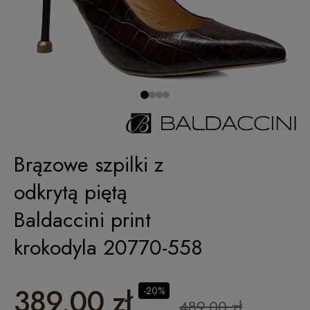
Brązowe szpilki z
odkrytą piętą
Baldaccini print
krokodyla 20770-558
389,00 zł
-20%
489,00 zł