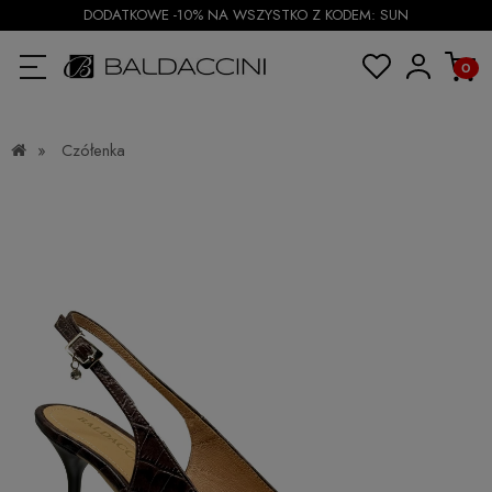
DODATKOWE -10% NA WSZYSTKO Z KODEM: SUN
»
Czółenka