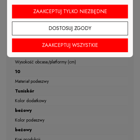
Sezon
ZAAKCEPTUJ TYLKO NIEZBĘDNE
wiosna, lato, jesień
Materiał wkładki
DOSTOSUJ ZGODY
skóra naturalna
Tęgość
ZAAKCEPTUJ WSZYSTKIE
G1/2
Wysokość obcasa/platformy (cm)
10
Materiał podeszwy
Tuniskór
Kolor dodatkowy
beżowy
Kolor podeszwy
beżowy
Kraj produkcji