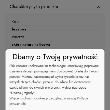
Charakterystyka produktu
Kolor
brązowy
Wierzch
skóra naturalna licowa
Materiał podszewki
Dbamy o Twoją prywatność
skóra naturalna
Pliki cookies i pokrewne im technologie umożliwiają poprawne
Nosek
działanie strony i pomagają nam dostosować ofertę do Twoich
szpic
potrzeb. Możesz zaakceptować wykorzystanie przez nas
wszystkich tych plików i przejść do sklepu lub dostosować
Kolor
użycie plików do swoich preferencji, wybierając opcję
brązowy
"Dostosuj zgody".
Rodzaj obcasa
Więcej o plikach cookies przeczytasz w naszej Polityce
prywatności.
szpilka