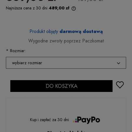
Najniższa cena z 30 dni
489,00 zł
Produkt objęty
darmową dostawą
Wygodne zwroty poprzez Paczkomat
*
Rozmiar:
wybierz rozmiar
35
2 - 5 dni rob.
36
DO KOSZYKA
2 - 5 dni rob.
37
2 - 5 dni rob.
38
2 - 5 dni rob.
39
2 - 5 dni rob.
Kup i zapłać
za
30 dni
40
2 - 5 dni rob.