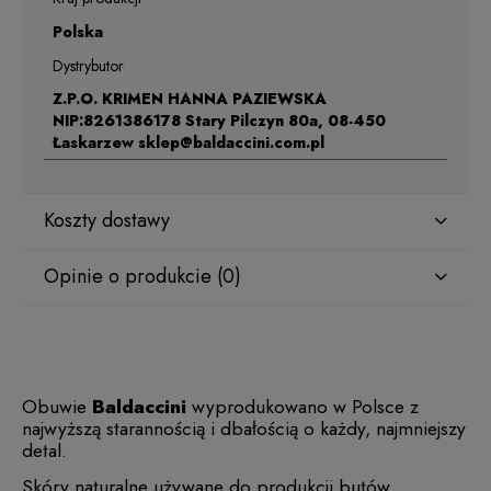
Polska
Dystrybutor
Z.P.O. KRIMEN HANNA PAZIEWSKA
NIP:8261386178 Stary Pilczyn 80a, 08-450
Łaskarzew sklep@baldaccini.com.pl
Koszty dostawy
Opinie o produkcie (0)
Obuwie
Baldaccini
wyprodukowano w Polsce z
najwyższą starannością i dbałością o każdy, najmniejszy
detal.
Skóry naturalne używane do produkcji butów,