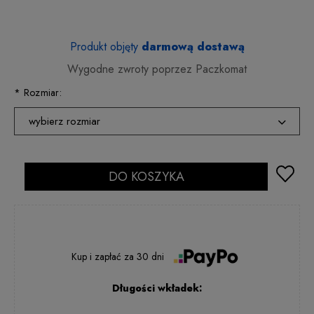
Produkt objęty
darmową dostawą
Wygodne zwroty poprzez Paczkomat
*
Rozmiar:
wybierz rozmiar
35
24 godziny
36
DO KOSZYKA
24 godziny
37
24 godziny
38
24 godziny
39
24 godziny
Kup i zapłać
za
30 dni
40
2 - 5 dni rob.
Długości wkładek:
41
24 godziny