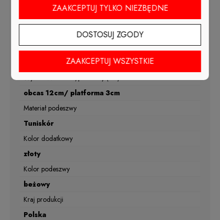
wiosna, lato, jesień
ZAAKCEPTUJ TYLKO NIEZBĘDNE
Materiał wkładki
skóra naturalna
DOSTOSUJ ZGODY
Tęgość
ZAAKCEPTUJ WSZYSTKIE
G1/2
Wysokość obcasa/platformy (cm)
obcas 12cm/ platforma 3cm
Materiał podeszwy
Tuniskór
Kolor dodatkowy
złoty
Kolor podeszwy
beżowy
Kraj produkcji
Polska