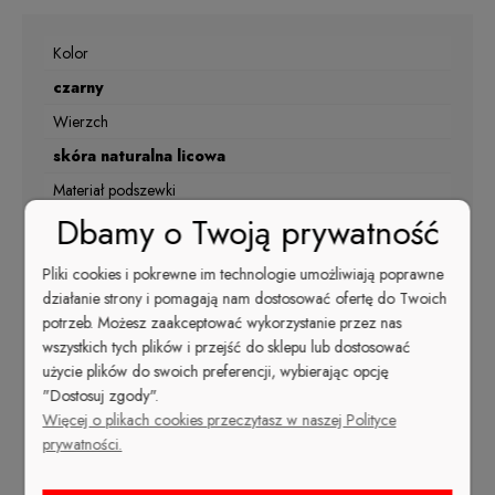
Kolor
czarny
Wierzch
skóra naturalna licowa
Materiał podszewki
Dbamy o Twoją prywatność
skóra naturalna
Nosek
Pliki cookies i pokrewne im technologie umożliwiają poprawne
okrągły
działanie strony i pomagają nam dostosować ofertę do Twoich
potrzeb. Możesz zaakceptować wykorzystanie przez nas
Kolor
wszystkich tych plików i przejść do sklepu lub dostosować
Czarny
użycie plików do swoich preferencji, wybierając opcję
"Dostosuj zgody".
Rodzaj obcasa
Więcej o plikach cookies przeczytasz w naszej Polityce
słupek
prywatności.
Sezon