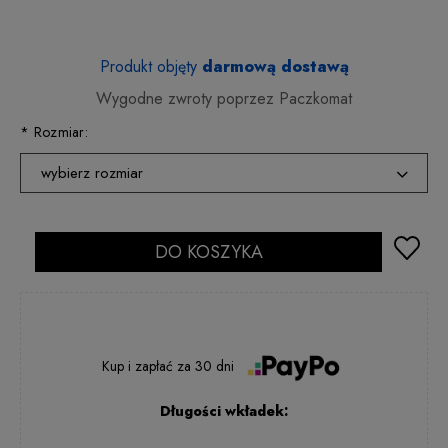
Produkt objęty
darmową dostawą
Wygodne zwroty poprzez Paczkomat
*
Rozmiar:
wybierz rozmiar
36
2 - 5 dni rob.
37
DO KOSZYKA
24 godziny
38
2 - 5 dni rob.
39
2 - 5 dni rob.
40
2 - 5 dni rob.
Kup i zapłać
za
30 dni
Długości wkładek: