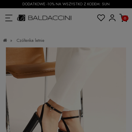
DODATKOWE -10% NA WSZYSTKO Z KODEM: SUN
»
Czółenka letnie