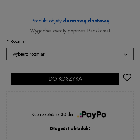
Produkt objęty
darmową dostawą
Wygodne zwroty poprzez Paczkomat
*
Rozmiar:
wybierz rozmiar
36
2 - 5 dni rob.
37
DO KOSZYKA
24 godziny
38
2 - 5 dni rob.
39
2 - 5 dni rob.
40
24 godziny
Kup i zapłać
za
30 dni
41
24 godziny
Długości wkładek: