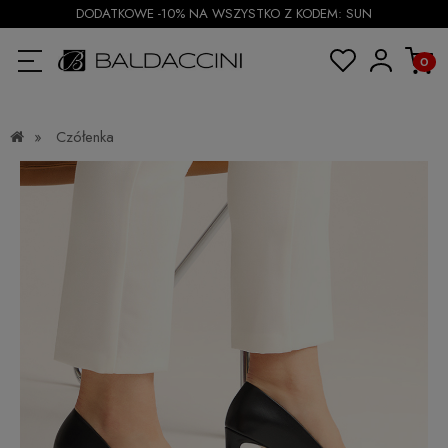
DODATKOWE -10% NA WSZYSTKO Z KODEM: SUN
»
Czółenka