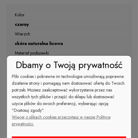
Kolor
czarny
Wierzch
skóra naturalna licowa
Materiał podszewki
Dbamy o Twoją prywatność
skóra naturalna
Nosek
Pliki cookies i pokrewne im technologie umożliwiają poprawne
szpic
działanie strony i pomagają nam dostosować ofertę do Twoich
potrzeb. Możesz zaakceptować wykorzystanie przez nas
Kolor
wszystkich tych plików i przejść do sklepu lub dostosować
Czarny
użycie plików do swoich preferencji, wybierając opcję
"Dostosuj zgody".
Rodzaj obcasa
Więcej o plikach cookies przeczytasz w naszej Polityce
szpilka
prywatności.
Sezon