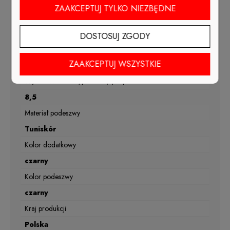
wiosna, lato, jesień
ZAAKCEPTUJ TYLKO NIEZBĘDNE
Materiał wkładki
skóra naturalna
DOSTOSUJ ZGODY
Tęgość
ZAAKCEPTUJ WSZYSTKIE
G1/2
Wysokość obcasa/platformy (cm)
8,5
Materiał podeszwy
Tuniskór
Kolor dodatkowy
czarny
Kolor podeszwy
czarny
Kraj produkcji
Polska