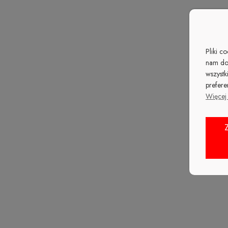
Pliki c
nam do
wszystk
prefere
Więcej 