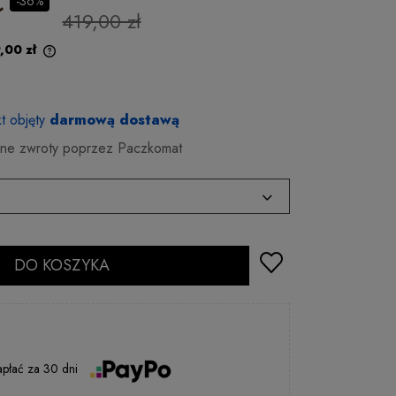
ł
-36%
419,00 zł
,00 zł
t objęty
darmową dostawą
e zwroty poprzez Paczkomat
2 - 5 dni rob.
DO KOSZYKA
2 - 5 dni rob.
2 - 5 dni rob.
2 - 5 dni rob.
2 - 5 dni rob.
apłać
za
30 dni