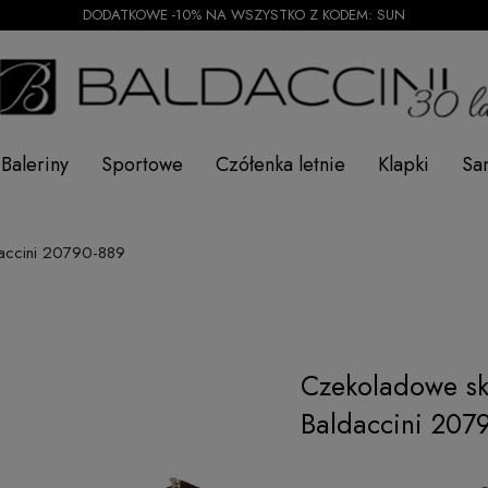
DODATKOWE -10% NA WSZYSTKO Z KODEM: SUN
Baleriny
Sportowe
Czółenka letnie
Klapki
Sa
daccini 20790-889
Czekoladowe sk
Baldaccini 207