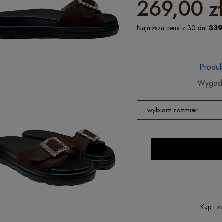
269,00 z
Najniższa cena z 30 dni
339
Produk
Wygodn
wybierz rozmiar
36
37
38
39
40
Kup i z