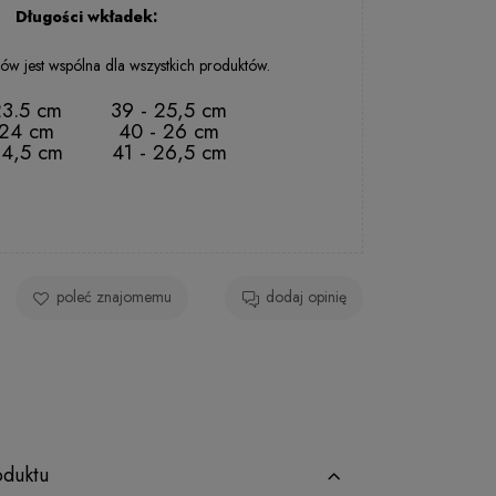
2 - 5 dni rob.
Długości wkładek:
ów jest wspólna dla wszystkich produktów.
23.5 cm
39 - 25,5 cm
 24 cm
40 - 26 cm
24,5 cm
41 - 26,5 cm
poleć znajomemu
dodaj opinię
oduktu