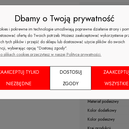
Kolor
Dbamy o Twoją prywatność
Wierzch
ookies i pokrewne im technologie umożliwiają poprawne działanie strony i po
Materiał podszewki
stosować ofertę do Twoich potrzeb. Możesz zaakceptować wykorzystanie pr
Nosek
ich tych plików i przejść do sklepu lub dostosować użycie plików do swoich
Kolor
ncji, wybierając opcję "Dostosuj zgody".
o plikach cookies przeczytasz w naszej Polityce prywatności.
Rodzaj obcasa
Sezon
ZAAKCEPTUJ TYLKO
DOSTOSUJ
ZAAKCEPTU
Materiał wkładki
NIEZBĘDNE
ZGODY
WSZYSTKIE
Tęgość
Wysokość obcasa/platfo
Materiał podeszwy
Kolor dodatkowy
Kolor podeszwy
Kraj produkcji