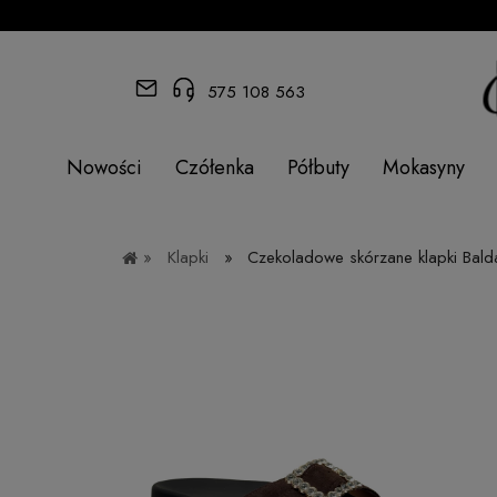
575 108 563
Nowości
Czółenka
Półbuty
Mokasyny
»
Klapki
»
Czekoladowe skórzane klapki Bal