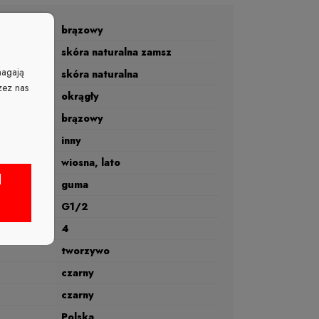
brązowy
skóra naturalna zamsz
magają
skóra naturalna
zez nas
okrągły
brązowy
inny
wiosna, lato
J
guma
G1/2
rmy (cm)
4
tworzywo
czarny
czarny
Polska