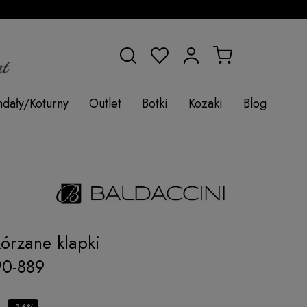
ndały/Koturny
Outlet
Botki
Kozaki
Blog
órzane klapki
90-889