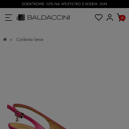
DODATKOWE -10% NA WSZYSTKO Z KODEM: SUN
»
Czółenka letnie