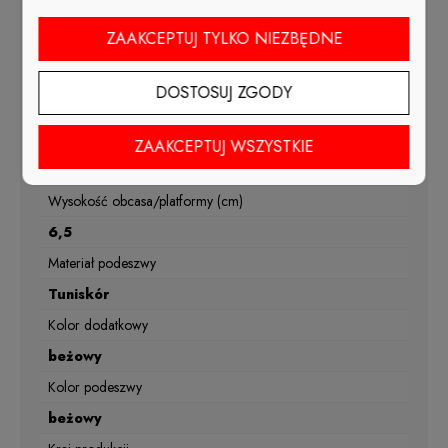
Sezon
ZAAKCEPTUJ TYLKO NIEZBĘDNE
wiosna, lato, jesień
Materiał wkładki
DOSTOSUJ ZGODY
skóra naturalna
Tęgość
ZAAKCEPTUJ WSZYSTKIE
G1/2
Wysokość obcasa/platformy (cm)
6,5
Materiał podeszwy
Tuniskór
Kolor dodatkowy
beżowy
Kolor podeszwy
beżowy