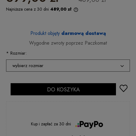
Najniższa cena z 30 dni
489,00 zł
Produkt objęty
darmową dostawą
Wygodne zwroty poprzez Paczkomat
*
Rozmiar:
wybierz rozmiar
36
2 - 5 dni rob.
37
DO KOSZYKA
2 - 5 dni rob.
38
2 - 5 dni rob.
39
2 - 5 dni rob.
40
2 - 5 dni rob.
Kup i zapłać
za
30 dni
41
2 - 5 dni rob.