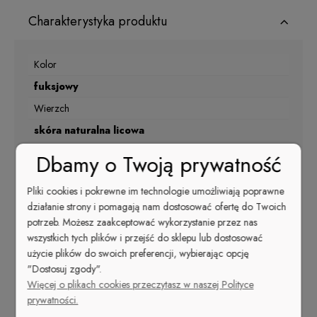
Charakterystyka produktu
Kolor
fuksjowy
Wierzch
skóra naturalna licowa
Materiał podszewki
Dbamy o Twoją prywatność
skóra naturalna
Pliki cookies i pokrewne im technologie umożliwiają poprawne
Nosek
działanie strony i pomagają nam dostosować ofertę do Twoich
szpic
potrzeb. Możesz zaakceptować wykorzystanie przez nas
wszystkich tych plików i przejść do sklepu lub dostosować
Kolor
użycie plików do swoich preferencji, wybierając opcję
fuksja
"Dostosuj zgody".
Rodzaj obcasa
Więcej o plikach cookies przeczytasz w naszej Polityce
prywatności.
kaczuszka