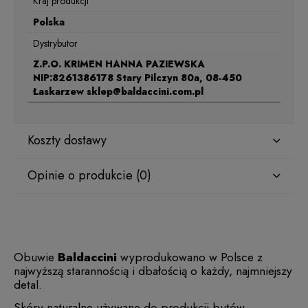
Kraj produkcji
Polska
Dystrybutor
Z.P.O. KRIMEN HANNA PAZIEWSKA
NIP:8261386178 Stary Pilczyn 80a, 08-450
Łaskarzew sklep@baldaccini.com.pl
Koszty dostawy
Opinie o produkcie (0)
Obuwie
Baldaccini
wyprodukowano w Polsce z
najwyższą starannością i dbałością o każdy, najmniejszy
detal.
Skóry naturalne używane do produkcji butów,