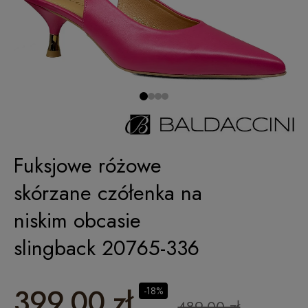
Fuksjowe różowe
skórzane czółenka na
niskim obcasie
slingback 20765-336
399,00 zł
-18%
489,00 zł