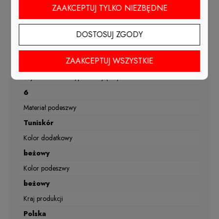
wiosna, lato, jesień
ZAAKCEPTUJ TYLKO NIEZBĘDNE
Materiał wkładki
skóra naturalna
DOSTOSUJ ZGODY
Tęgość
ZAAKCEPTUJ WSZYSTKIE
G1/2
Wysokość obcasa/platformy (cm)
6
Materiał podeszwy
Tuniskór
Kolor dodatkowy
beżowy
Kolor podeszwy
beżowy
Kraj produkcji
Polska