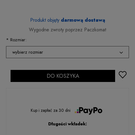
Produkt objęty
darmową dostawą
Wygodne zwroty poprzez Paczkomat
*
Rozmiar:
wybierz rozmiar
36
2 - 5 dni rob.
37
DO KOSZYKA
2 - 5 dni rob.
38
2 - 5 dni rob.
39
2 - 5 dni rob.
40
2 - 5 dni rob.
Kup i zapłać
za
30 dni
41
2 - 5 dni rob.
Długości wkładek: