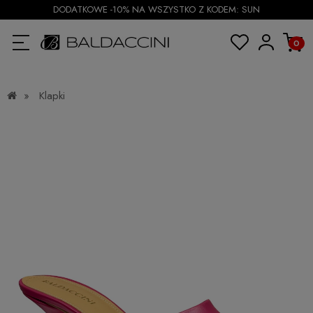
DODATKOWE -10% NA WSZYSTKO Z KODEM: SUN
»
Klapki