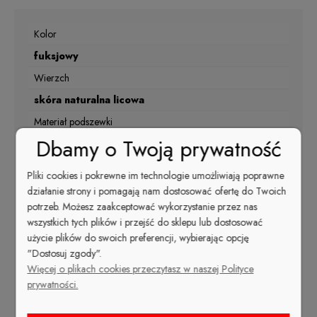
Kolor
fuksjowy
Wierzch
skóra naturalna licowa
Materiał podszewki
Dbamy o Twoją prywatność
skóra naturalna
Nosek
Pliki cookies i pokrewne im technologie umożliwiają poprawne
okrągły
działanie strony i pomagają nam dostosować ofertę do Twoich
potrzeb. Możesz zaakceptować wykorzystanie przez nas
Kolor
wszystkich tych plików i przejść do sklepu lub dostosować
fuksja
użycie plików do swoich preferencji, wybierając opcję
"Dostosuj zgody".
Rodzaj obcasa
Więcej o plikach cookies przeczytasz w naszej Polityce
szpilka
prywatności.
Sezon