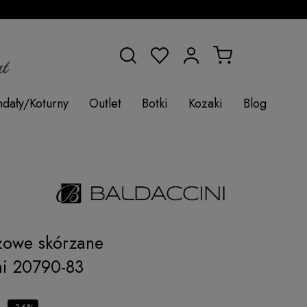
ndały/Koturny
Outlet
Botki
Kozaki
Blog
żowe skórzane
ni 20790-83