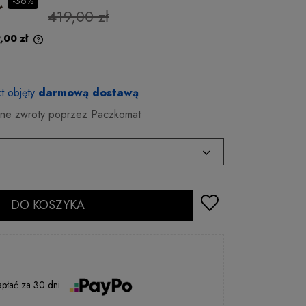
ł
-36%
419,00 zł
,00 zł
t objęty
darmową dostawą
e zwroty poprzez Paczkomat
2 - 5 dni rob.
DO KOSZYKA
2 - 5 dni rob.
2 - 5 dni rob.
2 - 5 dni rob.
2 - 5 dni rob.
apłać
za
30 dni