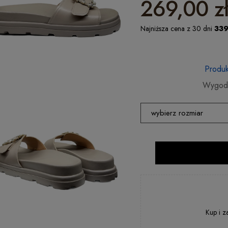
269,00 z
Najniższa cena z 30 dni
339
Produk
Wygodn
wybierz rozmiar
36
37
38
39
40
Kup i z