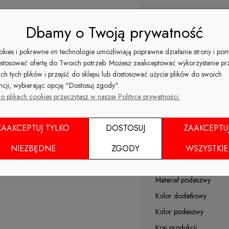
Kolor
Dbamy o Twoją prywatność
Wierzch
ookies i pokrewne im technologie umożliwiają poprawne działanie strony i po
Materiał podszewki
stosować ofertę do Twoich potrzeb. Możesz zaakceptować wykorzystanie pr
Nosek
ich tych plików i przejść do sklepu lub dostosować użycie plików do swoich
Kolor
ncji, wybierając opcję "Dostosuj zgody".
o plikach cookies przeczytasz w naszej Polityce prywatności.
Rodzaj obcasa
Sezon
ZAAKCEPTUJ TYLKO
DOSTOSUJ
ZAAKCEPTU
Materiał wkładki
NIEZBĘDNE
ZGODY
WSZYSTKIE
Tęgość
Wysokość obcasa/platfo
Materiał podeszwy
Kolor dodatkowy
Kolor podeszwy
Kraj produkcji