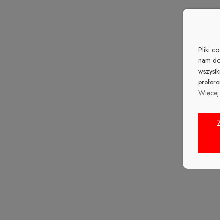
Pliki c
nam do
wszystk
prefere
Więcej 