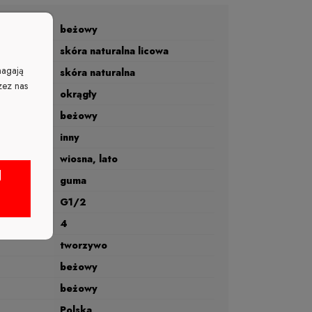
beżowy
skóra naturalna licowa
magają
skóra naturalna
zez nas
okrągły
beżowy
inny
wiosna, lato
J
guma
G1/2
rmy (cm)
4
tworzywo
beżowy
beżowy
Polska