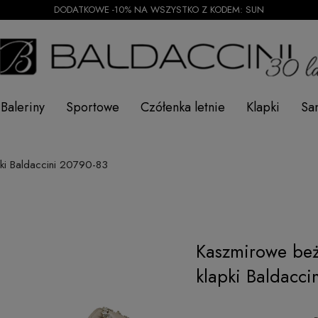
DODATKOWE -10% NA WSZYSTKO Z KODEM: SUN
Baleriny
Sportowe
Czółenka letnie
Klapki
Sa
ki Baldaccini 20790-83
Kaszmirowe be
klapki Baldacci