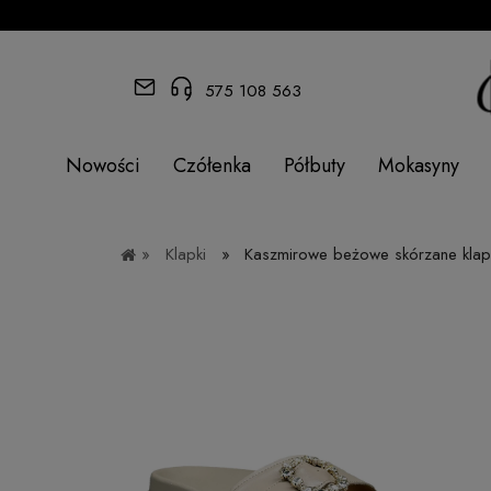
575 108 563
Nowości
Czółenka
Półbuty
Mokasyny
»
Klapki
»
Kaszmirowe beżowe skórzane klap