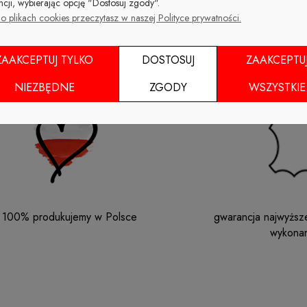
ncji, wybierając opcję "Dostosuj zgody".
o plikach cookies przeczytasz w naszej Polityce prywatności.
ZAAKCEPTUJ TYLKO
DOSTOSUJ
ZAAKCEPTU
NIEZBĘDNE
ZGODY
WSZYSTKIE
 100% produkujemy w Polsce
gwarancja najwyższej
wykonan