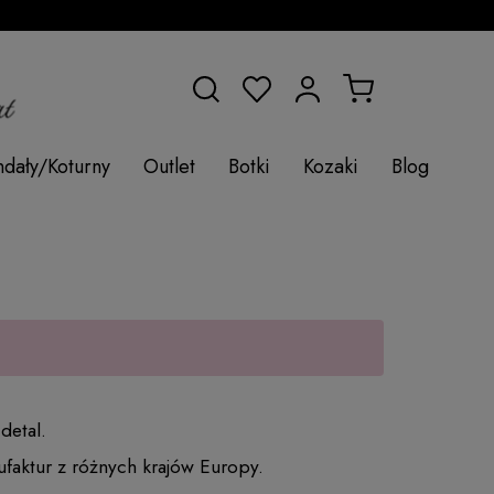
ndały/Koturny
Outlet
Botki
Kozaki
Blog
 detal.
faktur z różnych krajów Europy.