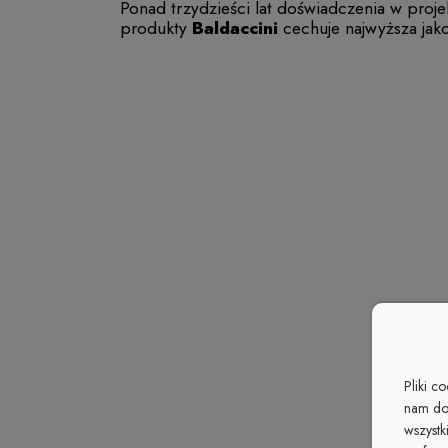
Ponad trzydzieści lat doświadczenia w proj
produkty
Baldaccini
cechuje najwyższa jak
Pliki c
nam do
wszystk