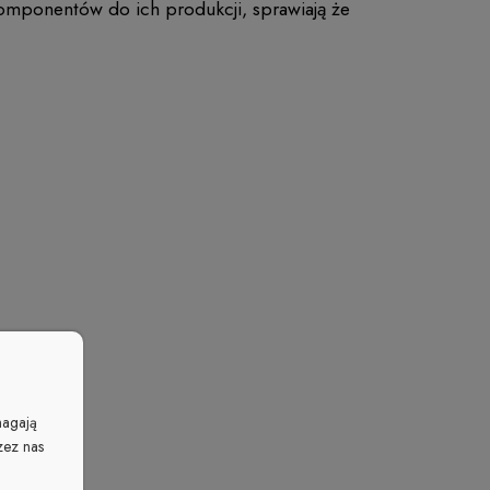
komponentów do ich produkcji, sprawiają że
magają
zez nas