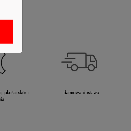
J
 jakości skór i
darmowa dostawa
ia