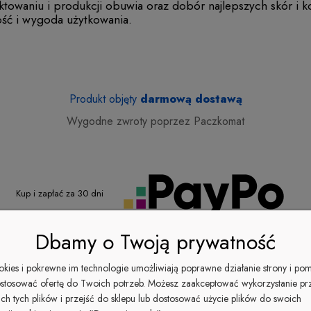
ektowaniu i produkcji obuwia oraz dobór najlepszych skór i 
ość i wygoda użytkowania.
Produkt objęty
darmową dostawą
Wygodne zwroty poprzez Paczkomat
Kup i zapłać
za
30 dni
Dbamy o Twoją prywatność
Długości wkładek:
Tabela rozmiarów jest wspólna dla wszystkich produktów.
ookies i pokrewne im technologie umożliwiają poprawne działanie strony i po
36 - 23.5 cm
39 - 25,5 cm
stosować ofertę do Twoich potrzeb. Możesz zaakceptować wykorzystanie pr
37 - 24 cm
40 - 26 cm
ich tych plików i przejść do sklepu lub dostosować użycie plików do swoich
38 - 24,5 cm
41 - 26,5 cm