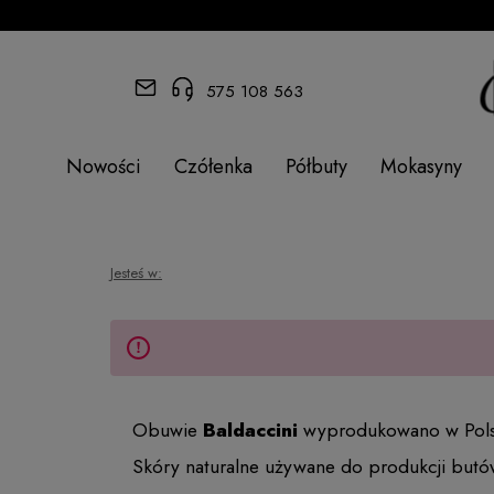
575 108 563
Nowości
Czółenka
Półbuty
Mokasyny
Jesteś w:
Obuwie
Baldaccini
wyprodukowano w Polsce 
Skóry naturalne używane do produkcji butó